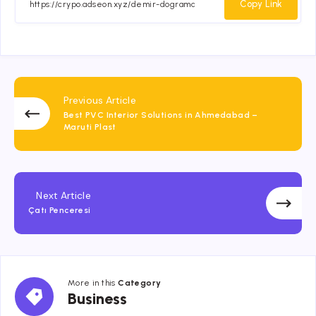
Facebook
Twitter
Email
Whatsapp
Copy Link
Previous Article
Best PVC Interior Solutions in Ahmedabad –
Maruti Plast
Next Article
Çatı Penceresi
More in this
Category
Business
Business