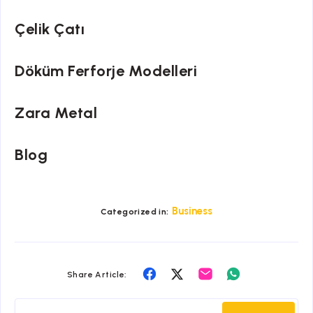
Çelik Çatı
Döküm Ferforje Modelleri
Zara Metal
Blog
Business
Categorized in:
Share
Share
Share
Share
Share Article:
on
on
on
on