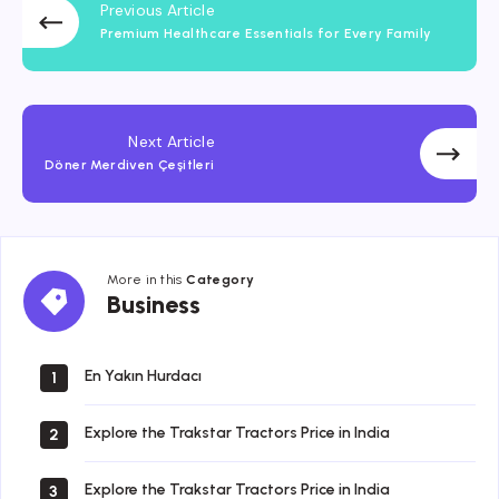
Previous Article
Premium Healthcare Essentials for Every Family
Next Article
Döner Merdiven Çeşitleri
More in this
Category
Business
Business
En Yakın Hurdacı
1
Explore the Trakstar Tractors Price in India
2
Explore the Trakstar Tractors Price in India
3