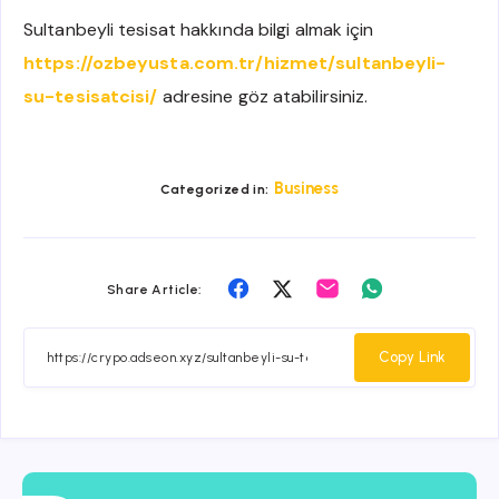
Sultanbeyli tesisat hakkında bilgi almak için
https://ozbeyusta.com.tr/hizmet/sultanbeyli-
su-tesisatcisi/
adresine göz atabilirsiniz.
Business
Categorized in:
Share
Share
Share
Share
Share Article:
on
on
on
on
Facebook
Twitter
Email
Whatsapp
Copy Link