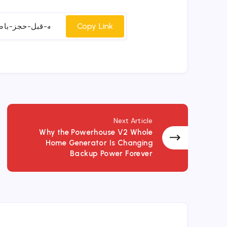
on
on
on
cebook
Twitter
Email
Whatsapp
Copy Link
Next Article
Why the Powerhouse V2 Whole
Home Generator Is Changing
Backup Power Forever