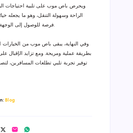
ويحرص باص موب على تلبية احتياجات الر
الراحة وسهولة التنقل، وهو ما يجعله خيا
فرصة للوصول إلى الوجهة دون عناء، مع الاستمتاع بأجواء هادئة طوال الطريق.
وفي النهاية، يبقى باص موب من الخيارات 
بطريقة عملية ومريحة. ومع تزايد الإقبال عل
توفير تجربة تلبي تطلعات المسافرين، لتصبح
n:
Blog
are
Share
Share
Share