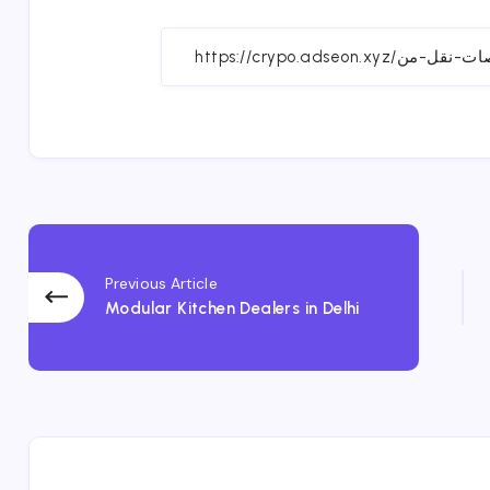
on
Fa
Previous Article
Modular Kitchen Dealers in Delhi