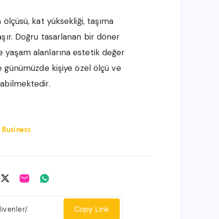
ölçüsü, kat yüksekliği, taşıma
şır. Doğru tasarlanan bir döner
 yaşam alanlarına estetik değer
e günümüzde kişiye özel ölçü ve
abilmektedir.
:
Business
are
Share
Share
Share
on
on
on
cebook
Twitter
Email
Whatsapp
Copy Link