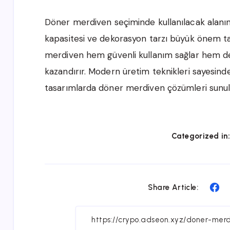
Döner merdiven seçiminde kullanılacak alanın 
kapasitesi ve dekorasyon tarzı büyük önem ta
merdiven hem güvenli kullanım sağlar hem de
kazandırır. Modern üretim teknikleri sayesind
tasarımlarda döner merdiven çözümleri sunul
Categorized in
Sh
Share Article:
on
Fa