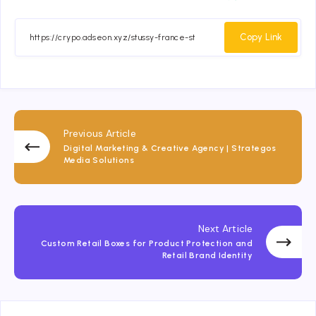
on
on
on
on
Facebook
Twitter
Email
Whatsapp
Copy Link
Previous Article
Digital Marketing & Creative Agency | Strategos
Media Solutions
Next Article
Custom Retail Boxes for Product Protection and
Retail Brand Identity